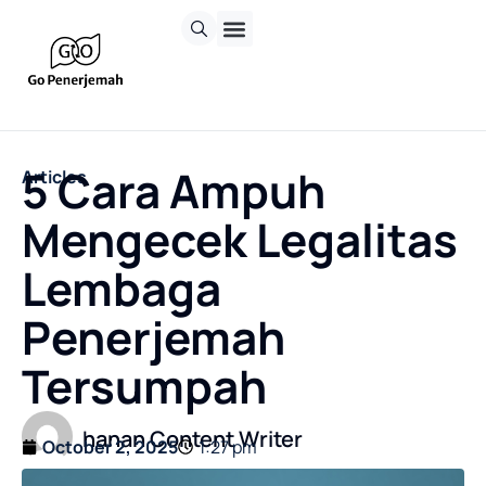
5 Cara Ampuh
Articles
Mengecek Legalitas
Lembaga
Penerjemah
Tersumpah
hanan Content Writer
October 2, 2025
1:27 pm