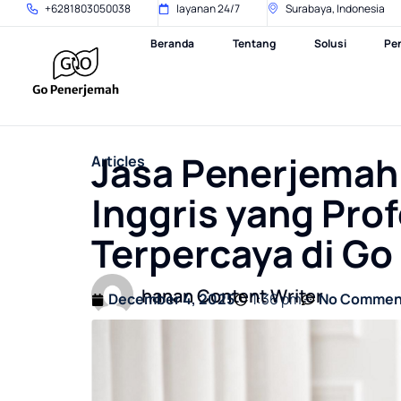
+6281803050038
layanan 24/7
Surabaya, Indonesia
Beranda
Tentang
Solusi
Pe
Jasa Penerjemah
Articles
Inggris yang Pro
Terpercaya di G
hanan Content Writer
December 4, 2025
1:36 pm
No Commen