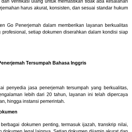
dan verifikasi ulang untuk memastikan tidak ada kesalahan 
terjemahan harus akurat, konsisten, dan sesuai standar hukum 
tmen Go Penerjemah dalam memberikan layanan berkualitas 
 profesional, setiap dokumen diserahkan dalam kondisi siap 
enerjemah Tersumpah Bahasa Inggris
ai penyedia jasa penerjemah tersumpah yang berkualitas, 
galaman lebih dari 20 tahun, layanan ini telah dipercaya 
aan, hingga instansi pemerintah.
Dokumen
agai dokumen penting, termasuk ijazah, transkrip nilai, 
an dokumen legal lainnya. Setiap dokumen dijamin akurat dan 