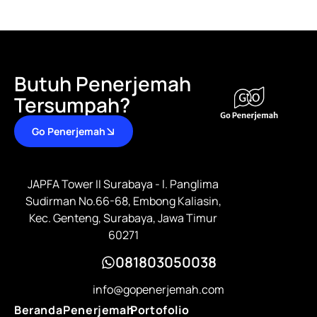
Butuh Penerjemah
Tersumpah?
Go Penerjemah
JAPFA Tower II Surabaya - l. Panglima
Sudirman No.66-68, Embong Kaliasin,
Kec. Genteng, Surabaya, Jawa Timur
60271
081803050038
info@gopenerjemah.com
Beranda
Penerjemah
Portofolio