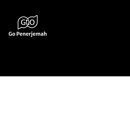
umpah
Portofolio
Blog