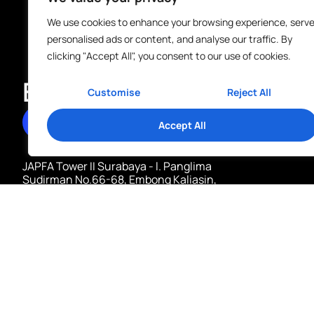
We use cookies to enhance your browsing experience, serv
personalised ads or content, and analyse our traffic. By
clicking "Accept All", you consent to our use of cookies.
Butuh Penerjemah Ter
Customise
Reject All
Go Penerjemah
Accept All
JAPFA Tower II Surabaya - l. Panglima
Sudirman No.66-68, Embong Kaliasin,
Kec. Genteng, Surabaya, Jawa Timur
60271
081803050038
info@gopenerjemah.com