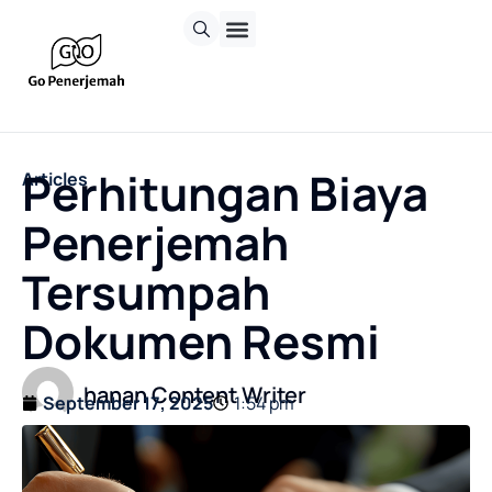
Perhitungan Biaya
Articles
Penerjemah
Tersumpah
Dokumen Resmi
hanan Content Writer
September 17, 2025
1:54 pm