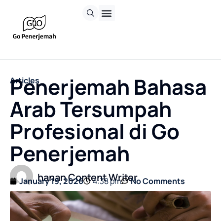
Penerjemah Bahasa
Articles
Arab Tersumpah
Profesional di Go
Penerjemah
hanan Content Writer
January 19, 2026
4:38 pm
No Comments